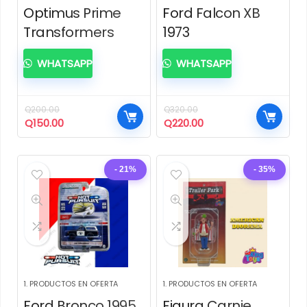
Optimus Prime
Ford Falcon XB
Transformers
1973
WHATSAPP
WHATSAPP
Q
200.00
Q
320.00
El
El
El
El
Q
150.00
Q
220.00
precio
precio
precio
precio
original
actual
original
actual
era:
es:
era:
es:
- 21%
- 35%
Q200.00.
Q150.00.
Q320.00.
Q220.00.
1. PRODUCTOS EN OFERTA
1. PRODUCTOS EN OFERTA
Ford Bronco 1995
Figura Carnie