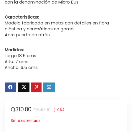
con la denominación de Micro Bus.
Características:
Modelo fabricado en metal con detalles en fibra
plástica y neumáticos en goma
Abre puerta de atrás
Medidas:
Largo 18.5 cms
Alto: 7 cms
Ancho: 6.5 cms
El
El
Q
310.00
Q
340.00
(-9%)
precio
precio
Sin existencias
original
actual