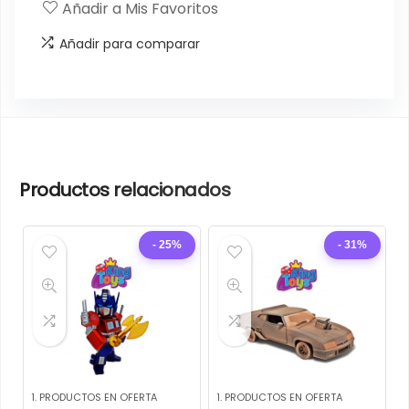
era:
es:
Añadir a Mis Favoritos
Q340.00.
Q310.00.
Añadir para comparar
Productos relacionados
- 25%
- 31%
1. PRODUCTOS EN OFERTA
1. PRODUCTOS EN OFERTA