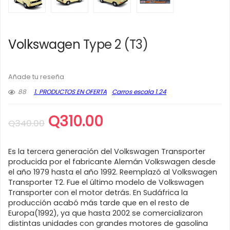
Volkswagen Type 2 (T3)
Añade tu reseña
88
1. PRODUCTOS EN OFERTA
Carros escala 1.24
El
El
Q
310.00
Q
340.00
precio
precio
original
actual
Es la tercera generación del Volkswagen Transporter
era:
es:
producida por el fabricante Alemán Volkswagen desde
el año 1979 hasta el año 1992. Reemplazó al Volkswagen
Q340.00.
Q310.00.
Transporter T2. Fue el último modelo de Volkswagen
Transporter con el motor detrás. En Sudáfrica la
producción acabó más tarde que en el resto de
Europa(1992), ya que hasta 2002 se comercializaron
distintas unidades con grandes motores de gasolina