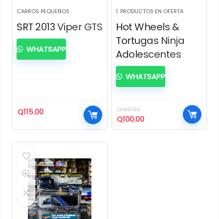
CARROS PEQUEÑOS
1. PRODUCTOS EN OFERTA
SRT 2013 Viper GTS
Hot Wheels &
Tortugas Ninja
WHATSAPP
Adolescentes
WHATSAPP
Q
140.00
Q
115.00
El
El
Q
100.00
precio
precio
original
actual
era:
es:
Q140.00.
Q100.00.