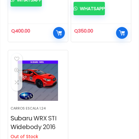
WHATSAPP
Q
400.00
Q
350.00
CARROS ESCALA 1.24
Subaru WRX STI
Widebody 2016
Out of Stock