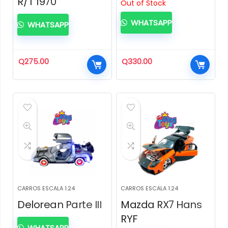
R/T 1970
Out of Stock
WHATSAPP
WHATSAPP
Q
275.00
Q
330.00
CARROS ESCALA 1.24
CARROS ESCALA 1.24
Delorean Parte III
Mazda RX7 Hans
RYF
WHATSAPP